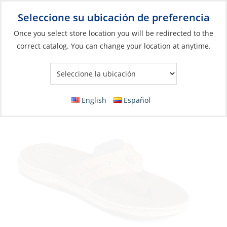
Seleccione su ubicación de preferencia
Your Store:
Once you select store location you will be redirected to the
correct catalog. You can change your location at anytime.
Catálogo
»
Artículos blandos y vida a bordo
»
Ropa y accesorios
»
Sandalias
Sandals, Men’s Baitfishbox Light Brown
English
Español