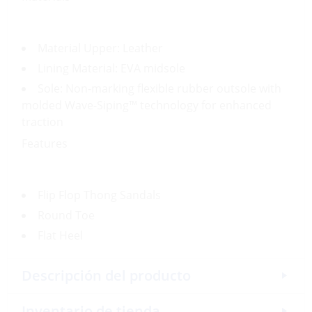
Material Upper: Leather
Lining Material: EVA midsole
Sole: Non-marking flexible rubber outsole with
molded Wave-Siping™ technology for enhanced
traction
Features
Flip Flop Thong Sandals
Round Toe
Flat Heel
Descripción del producto
Inventario de tienda