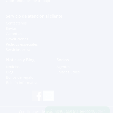
Oportunidades de trabajo
Servicio de atención al cliente
Contáctenos
Envíos
Garantías
Devoluciones
Pedidos especiales
Servicios extra
Noticias y Blog
Socios
Noticias
Agentes
Blog
Enlaces útiles
Bonos de regalo
Boletín informativo
Hola, ¿cómo le puedo ayudar?
Condiciones de uso
| © Budget Marine 2023