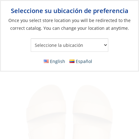
Seleccione su ubicación de preferencia
Your Store:
Once you select store location you will be redirected to the
correct catalog. You can change your location at anytime.
Catálogo
»
Artículos blandos y vida a bordo
»
Ropa y accesorios
»
Sandalias
Sandals, Women’s Cushion Vista Natural
English
Español