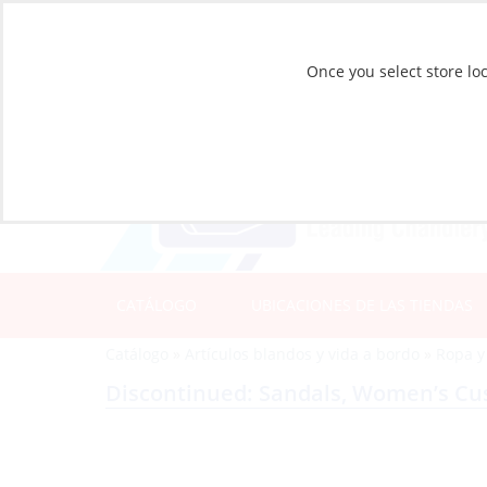
Once you select store loc
CATÁLOGO
UBICACIONES DE LAS TIENDAS
Catálogo
»
Artículos blandos y vida a bordo
»
Ropa y
Discontinued: Sandals, Women’s Cus