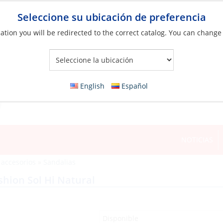
Seleccione su ubicación de preferencia
ation you will be redirected to the correct catalog. You can change
Your Store:
English
Español
NOTICIAS
 accesorios
»
Sandalias
hion Sol Hi Natural
Disponible