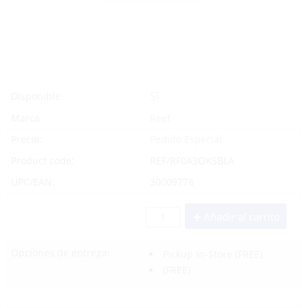
Sí
Disponible
Marca
Reef
Precio:
Pedido Especial
Product code:
REF/RF0A3OKSBLA
UPC/EAN:
30009776
Añadir al carrito
Opciones de entrega:
Pickup In-Store
(FREE)
(FREE)