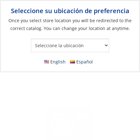
Seleccione su ubicación de preferencia
Your Store:
Once you select store location you will be redirected to the
correct catalog. You can change your location at anytime.
Catálogo
»
Artículos blandos y vida a bordo
»
Ropa y accesorios
»
Sandalias
Sandals, Women’s Cushion Bounce Vista
English
Español
Black