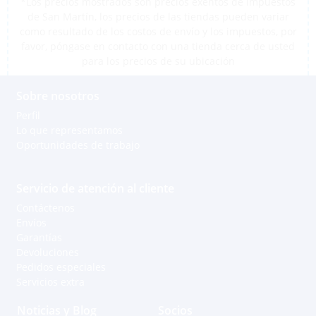
*Los precios mostrados son precios exentos de impuestos
de San Martín, los precios de las tiendas pueden variar
como resultado de los costos de envío y los impuestos, por
favor, póngase en contacto con una tienda cerca de usted
para los precios de su ubicación
Sobre nosotros
Perfil
Lo que representamos
Oportunidades de trabajo
Servicio de atención al cliente
Contáctenos
Envíos
Garantías
Devoluciones
Pedidos especiales
Servicios extra
Noticias y Blog
Socios