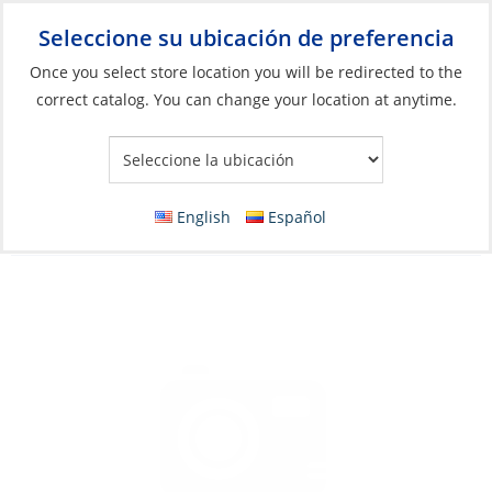
Seleccione su ubicación de preferencia
Your Store:
Once you select store location you will be redirected to the
correct catalog. You can change your location at anytime.
Catálogo
»
Artículos blandos y vida a bordo
»
Ropa y accesorios
»
Sandalias
Sandals, Women’s Cushion Bounce Vista
English
Español
Black