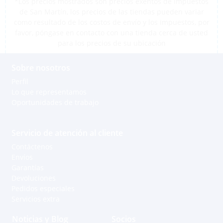
*Los precios mostrados son precios exentos de impuestos
de San Martín, los precios de las tiendas pueden variar
como resultado de los costos de envío y los impuestos, por
favor, póngase en contacto con una tienda cerca de usted
para los precios de su ubicación
Sobre nosotros
Perfil
Lo que representamos
Oportunidades de trabajo
Servicio de atención al cliente
Contáctenos
Envíos
Garantías
Devoluciones
Pedidos especiales
Servicios extra
Noticias y Blog
Socios