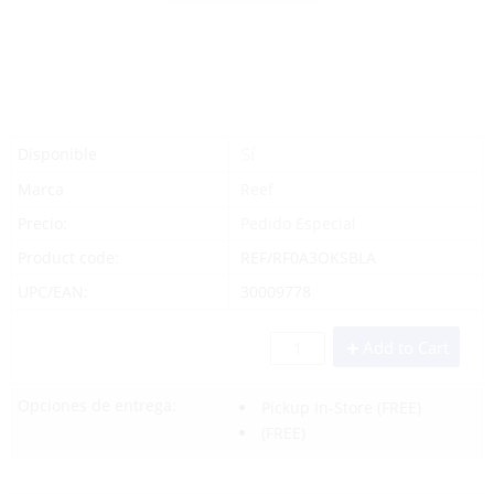
Sí
Disponible
Marca
Reef
Precio:
Pedido Especial
Product code:
REF/RF0A3OKSBLA
UPC/EAN:
30009778
Add to Cart
Opciones de entrega:
Pickup In-Store
(FREE)
(FREE)