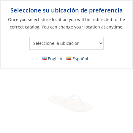
Seleccione su ubicación de preferencia
Your Store:
Once you select store location you will be redirected to the
correct catalog. You can change your location at anytime.
Catálogo
»
Artículos blandos y vida a bordo
»
Ropa y accesorios
»
Sandalias
Sandals, Women’s Bliss Nights Black
English
Español
Patent/Tan