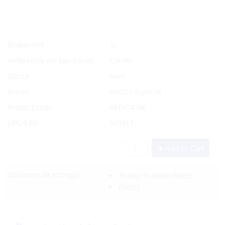
Sí
Disponible
Referencia del fabricante
CI4790
Marca
Reef
Precio:
Pedido Especial
Product code:
REF/CI4790
UPC/EAN:
363911
Add to Cart
Opciones de entrega:
Pickup In-Store
(FREE)
(FREE)