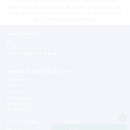
de San Martín, los precios de las tiendas pueden variar
como resultado de los costos de envío y los impuestos, por
favor, póngase en contacto con una tienda cerca de usted
para los precios de su ubicación
Sobre nosotros
Perfil
Lo que representamos
Oportunidades de trabajo
Servicio de atención al cliente
Contáctenos
Envíos
Garantías
Devoluciones
Pedidos especiales
Servicios extra
Noticias y Blog
Socios
Noticias
Agentes