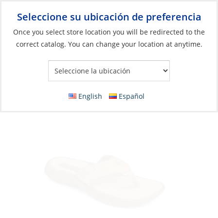
Seleccione su ubicación de preferencia
Your Store:
Once you select store location you will be redirected to the
correct catalog. You can change your location at anytime.
Catálogo
»
Artículos blandos y vida a bordo
»
Ropa y accesorios
»
Sandalias
Sandals, Men’s Outer Banks Thong Flip Flop
English
Español