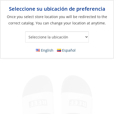
Seleccione su ubicación de preferencia
Your Store:
Once you select store location you will be redirected to the
correct catalog. You can change your location at anytime.
Catálogo
»
Artículos blandos y vida a bordo
»
Ropa y accesorios
»
Sandalias
Discontinued: Sandals, Men’s One Slide
English
Español
White/Grey