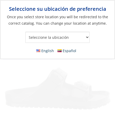
Seleccione su ubicación de preferencia
Your Store:
Once you select store location you will be redirected to the
correct catalog. You can change your location at anytime.
Catálogo
»
Artículos blandos y vida a bordo
»
Ropa y accesorios
»
Sandalias
Discontinued: Sandals, Narrow Arizona
English
Español
Essentials EVA Black