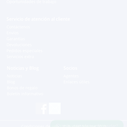
Oportunidades de trabajo
Servicio de atención al cliente
Contáctenos
Envíos
Garantías
Devoluciones
Pedidos especiales
Servicios extra
Noticias y Blog
Socios
Noticias
Agentes
Blog
Enlaces útiles
Bonos de regalo
Boletín informativo
Hola, ¿cómo le puedo ayudar?
Condiciones de uso
| © Budget Marine 2023