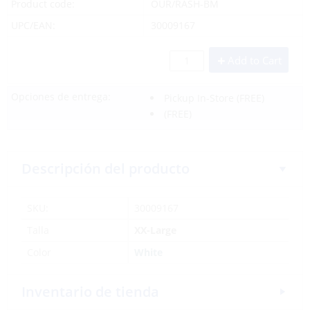
Product code:
OUR/RASH-BM
UPC/EAN:
30009167
Add to Cart
Opciones de entrega:
Pickup In-Store
(FREE)
(FREE)
Descripción del producto
SKU:
30009167
Talla
XX-Large
Color
White
Inventario de tienda