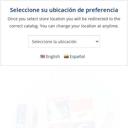
Seleccione su ubicación de preferencia
Your Store:
Once you select store location you will be redirected to the
correct catalog. You can change your location at anytime.
Catálogo
»
Artículos blandos y vida a bordo
»
Ropa y accesorios
»
Ropa de alto rendimiento
Rash Guard, UV Unisex BM Logo L/S
English
Español