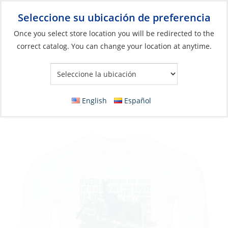
Seleccione su ubicación de preferencia
Your Store:
Once you select store location you will be redirected to the
correct catalog. You can change your location at anytime.
Catálogo
»
Artículos blandos y vida a bordo
»
Ropa y accesorios
»
Ropa de alto rendimiento
Rash Guard, Female UV Regatta Long
English
Español
Sleeve