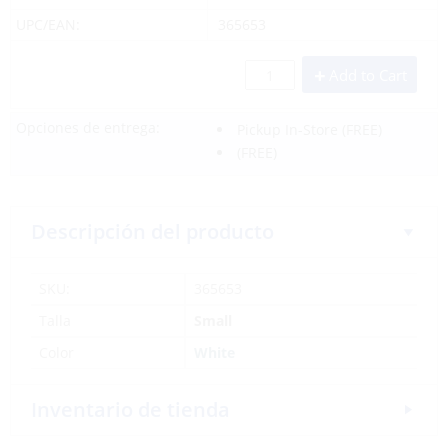
UPC/EAN:
365653
Add to Cart
Opciones de entrega:
Pickup In-Store
(FREE)
(FREE)
Descripción del producto
SKU:
365653
Talla
Small
Color
White
Inventario de tienda