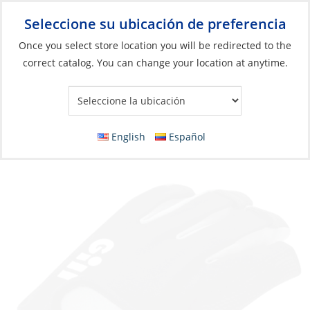
Seleccione su ubicación de preferencia
Your Store:
Once you select store location you will be redirected to the
correct catalog. You can change your location at anytime.
Catálogo
»
Artículos blandos y vida a bordo
»
Ropa y accesorios
»
Accesorios de rendimiento
Gloves, Junior Deckhand Short Finger
English
Español