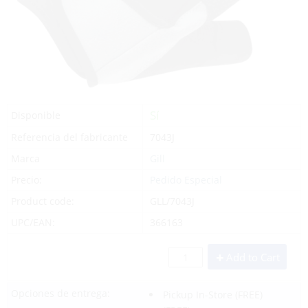
Sí
Disponible
Referencia del fabricante
7043J
Marca
Gill
Precio:
Pedido Especial
Product code:
GLL/7043J
UPC/EAN:
366163
Add to Cart
Opciones de entrega:
Pickup In-Store
(FREE)