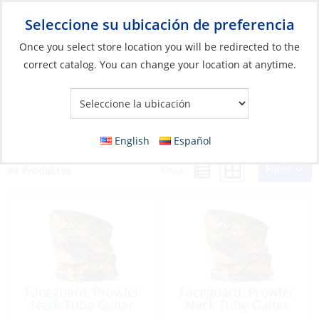
Seleccione su ubicación de preferencia
Your Store:
Once you select store location you will be redirected to the
correct catalog. You can change your location at anytime.
Catálogo
»
Artículos blandos y vida a bordo
»
Ropa y accesorios
»
Accesorios de rendimiento
Accesorios de rendimiento
English
Español
Filter
Vista:
94 Productos
Faceguard, Prowler
Faceguard, Prowler
Neck Tube Gaiter
Neck Tube Gaiter