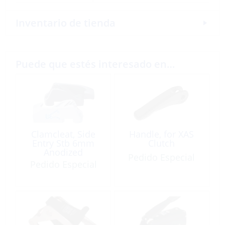
Inventario de tienda
Puede que estés interesado en…
Clamcleat, Side
Handle, for XAS
Entry Stb 6mm
Clutch
Anodized
Pedido Especial
Aluminum with
Pedido Especial
Start-Eye