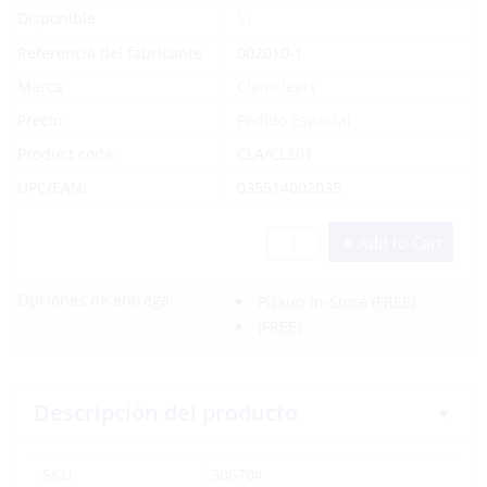
Sí
Disponible
Referencia del fabricante
002010-1
Marca
Clamcleats
Precio:
Pedido Especial
Product code:
CLA/CL201
UPC/EAN:
035514002035
Add to Cart
Opciones de entrega:
Pickup In-Store
(FREE)
(FREE)
Descripción del producto
SKU:
306704