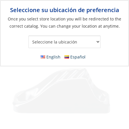
Seleccione su ubicación de preferencia
Your Store:
Once you select store location you will be redirected to the
correct catalog. You can change your location at anytime.
Catálogo
»
Aparejos y control de velas
»
Control de la Vela
»
Control de líneas
Clamcleat, Vertical 6-12mm Nylon
English
Español