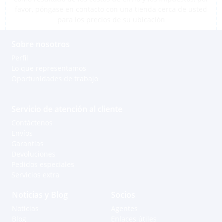
favor, póngase en contacto con una tienda cerca de usted
para los precios de su ubicación
Sobre nosotros
Perfil
Lo que representamos
Oportunidades de trabajo
Servicio de atención al cliente
Contáctenos
Envíos
Garantías
Devoluciones
Pedidos especiales
Servicios extra
Noticias y Blog
Socios
Noticias
Agentes
Blog
Enlaces útiles