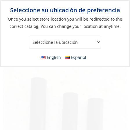
Seleccione su ubicación de preferencia
Your Store:
Once you select store location you will be redirected to the
correct catalog. You can change your location at anytime.
Catálogo
»
Aparejos y control de velas
»
Control de la Vela
»
Cabrestantes
Spring Spacer, for 50,54ST Self-Tailing
English
Español