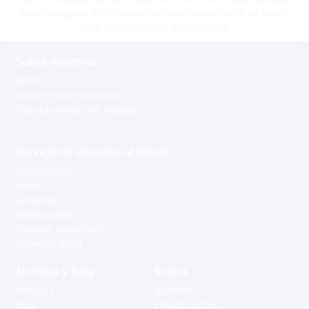
favor, póngase en contacto con una tienda cerca de usted
para los precios de su ubicación
Sobre nosotros
Perfil
Lo que representamos
Oportunidades de trabajo
Servicio de atención al cliente
Contáctenos
Envíos
Garantías
Devoluciones
Pedidos especiales
Servicios extra
Noticias y Blog
Socios
Noticias
Agentes
Blog
Enlaces útiles