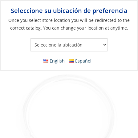
Seleccione su ubicación de preferencia
Your Store:
Once you select store location you will be redirected to the
correct catalog. You can change your location at anytime.
Catálogo
»
Aparejos y control de velas
»
Control de la Vela
»
Accesorios para el manejo de las velas
Round Ring, Stainless Steel 08 x iØ:50mm
English
Español