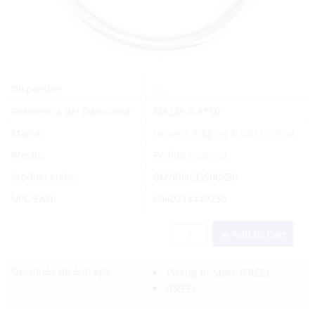
Sí
Disponible
Referencia del fabricante
M8229-4-8*50
Marca
Generic Rigging & Sail Control
Precio:
Pedido Especial
Product code:
BM/RINGOS08X50
UPC/EAN:
6940214449230
Add to Cart
Opciones de entrega:
Pickup In-Store
(FREE)
(FREE)