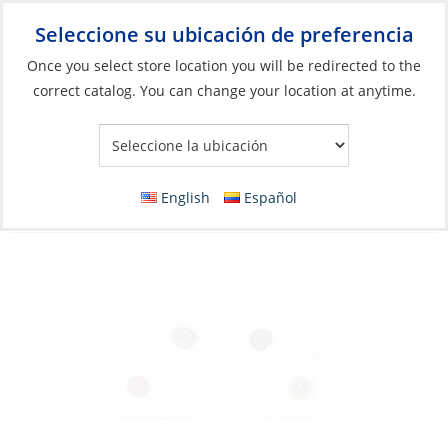
Seleccione su ubicación de preferencia
Your Store:
Once you select store location you will be redirected to the
correct catalog. You can change your location at anytime.
Catálogo
»
Aparejos y control de velas
»
Control de la Vela
»
Accesorios para el manejo de las velas
Batten Pocket, Plastic Protector Width
English
Español
Max40mm