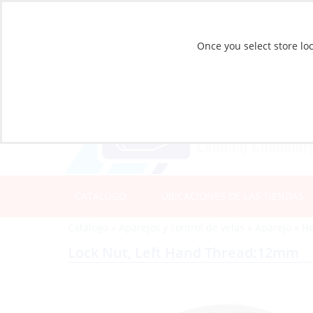
Once you select store loc
CATÁLOGO
UBICACIONES DE LAS TIENDAS
Catálogo
»
Aparejos y control de velas
»
Aparejo
»
He
Lock Nut, Left Hand Thread:12mm