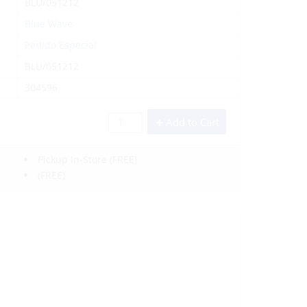
BLU/051212
Blue Wave
Pedido Especial
BLU/051212
304596
Add to Cart
Pickup In-Store
(FREE)
(FREE)