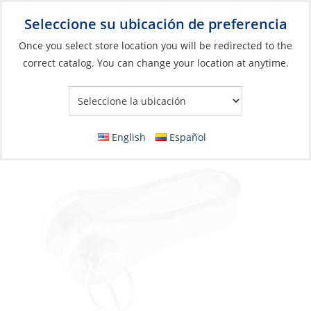
Seleccione su ubicación de preferencia
Your Store:
Once you select store location you will be redirected to the
correct catalog. You can change your location at anytime.
Catálogo
»
Aparejos y control de velas
»
Aparejo
»
Herrajes para
el aparejo firme
Toggle, PinØ:12 Length:50 Width 13.5mm
English
Español