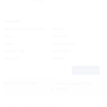
Sí
Disponible
Referencia del fabricante
140012
Marca
Blue Wave
Precio:
Pedido Especial
Product code:
BLU/140012
UPC/EAN:
304670
Add to Cart
Opciones de entrega:
Pickup In-Store
(FREE)
(FREE)