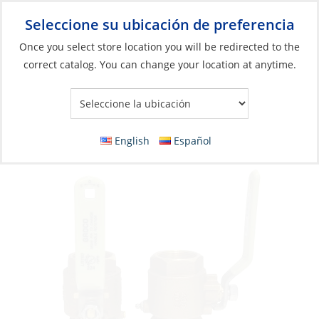
Seleccione su ubicación de preferencia
Your Store:
Once you select store location you will be redirected to the
correct catalog. You can change your location at anytime.
Catálogo
»
Plomería
»
Accesorios
»
Válvulas y grifos de mar
Ball Valve, Bronze IBV 3/4Fpt Full-Flow
English
Español