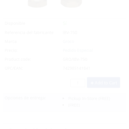
Sí
Disponible
Referencia del fabricante
IBV-750
Marca
Groco
Precio:
Pedido Especial
Product code:
GRO/IBV-750
UPC/EAN:
742985141841
Add to Cart
Opciones de entrega:
Pickup In-Store
(FREE)
(FREE)