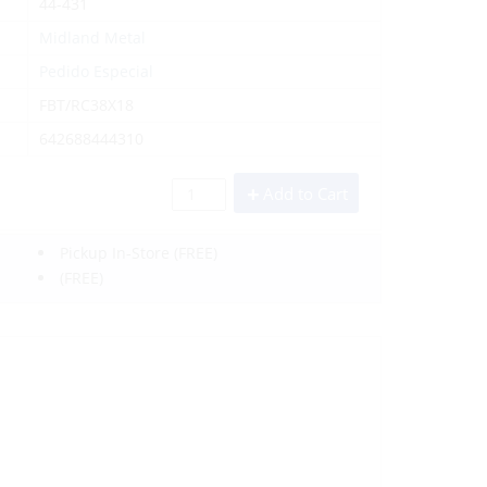
44-431
Midland Metal
Pedido Especial
FBT/RC38X18
642688444310
Add to Cart
Pickup In-Store
(FREE)
(FREE)