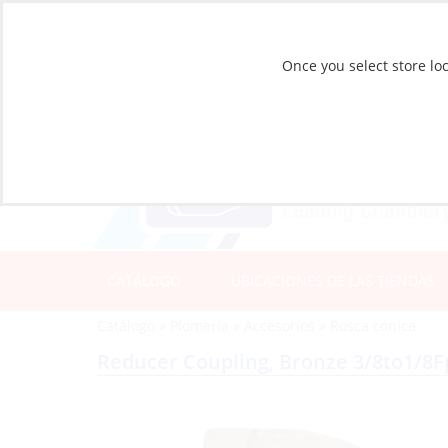
Once you select store loc
CATÁLOGO
UBICACIONES DE LAS TIENDAS
Catálogo
»
Plomería
»
Accesorios
»
Rosca cónica
Reducer Coupling, Bronze 3/8to1/8F