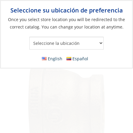
Seleccione su ubicación de preferencia
Your Store:
Once you select store location you will be redirected to the
correct catalog. You can change your location at anytime.
Catálogo
»
Plomería
»
Accesorios
»
Rosca cónica
Reducer Coupling, Bronze 1/2to3/8Fpt
Tapered
English
Español