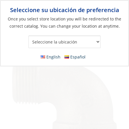
Seleccione su ubicación de preferencia
Your Store:
Once you select store location you will be redirected to the
correct catalog. You can change your location at anytime.
Catálogo
»
Plomería
»
Accesorios
»
Rosca cónica
Elbow, Bronze 1/4Npt Male Female 90º
English
Español