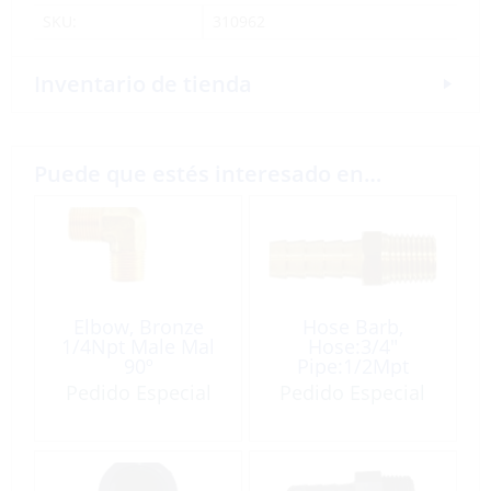
SKU:
310962
Inventario de tienda
Puede que estés interesado en…
Elbow, Bronze
Hose Barb,
1/4Npt Male Mal
Hose:3/4″
90º
Pipe:1/2Mpt
Tapered Brass
Pedido Especial
Pedido Especial