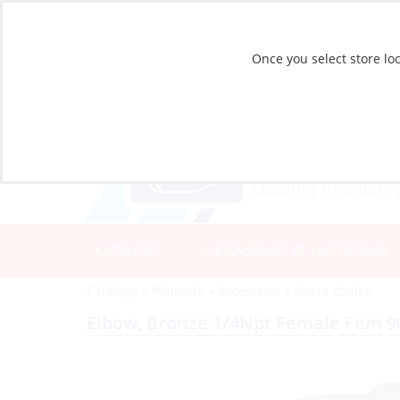
Once you select store loc
CATÁLOGO
UBICACIONES DE LAS TIENDAS
Catálogo
»
Plomería
»
Accesorios
»
Rosca cónica
Elbow, Bronze 1/4Npt Female Fem 9