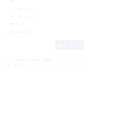
44-101
Midland Metal
Pedido Especial
FBT/EL14
642688441012
Add to Cart
Pickup In-Store
(FREE)
(FREE)