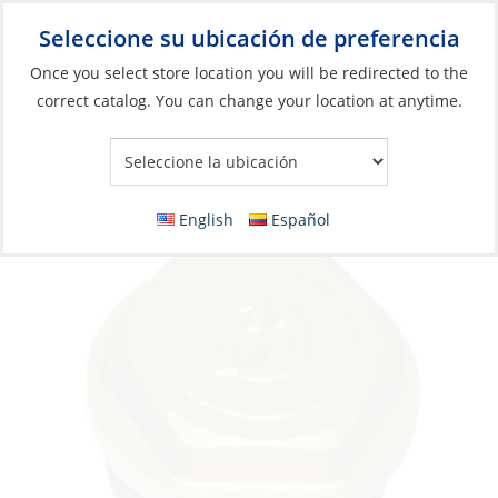
Seleccione su ubicación de preferencia
Your Store:
Once you select store location you will be redirected to the
correct catalog. You can change your location at anytime.
Catálogo
»
Plomería
»
Accesorios
»
No-cónico
Plug Stopper, Brass 1-1/2Mpt Non Tapered
English
Español