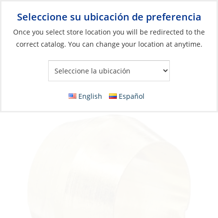
Seleccione su ubicación de preferencia
Your Store:
Once you select store location you will be redirected to the
correct catalog. You can change your location at anytime.
Catálogo
»
Plomería
»
Accesorios
»
Accesorios de compresión y
abocardados
Compression Sleeve, Brass 1/4
English
Español