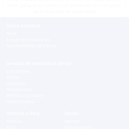
favor, póngase en contacto con una tienda cerca de usted
para los precios de su ubicación
Sobre nosotros
Perfil
Lo que representamos
Oportunidades de trabajo
Servicio de atención al cliente
Contáctenos
Envíos
Garantías
Devoluciones
Pedidos especiales
Servicios extra
Noticias y Blog
Socios
Noticias
Agentes
Blog
Enlaces útiles