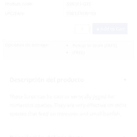
Product code:
SSK/JF1-GTS
UPC/EAN:
096337030193
Add to Cart
Opciones de entrega:
Pickup In-Store
(FREE)
(FREE)
Descripción del producto
These lures can be cast or vertically jigged for
numerous species. They are very effective on most
species that feed on minnows and small baitfish.