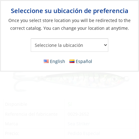
Seleccione su ubicación de preferencia
Your Store:
Once you select store location you will be redirected to the
correct catalog. You can change your location at anytime.
Catálogo
»
Pesca
»
Señuelos
»
Señuelos plomados
Lure, Jigfish 1oz #6 Hook Green/Silver Tiger
English
Español
Sí
Disponible
Referencia del fabricante
0029-2652
Marca
Sea Striker
Precio:
Pedido Especial