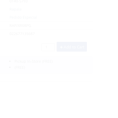
0140-5793
Rapala
Pedido Especial
RAP/XR08PG
022677135687
Add to Cart
Pickup In-Store
(FREE)
(FREE)