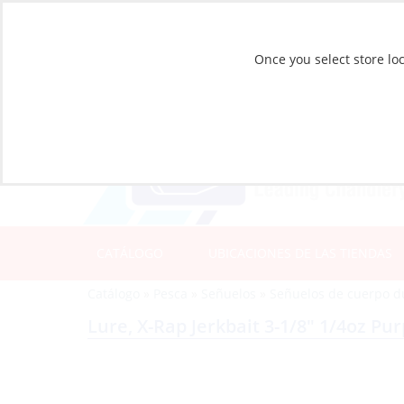
Once you select store loc
CATÁLOGO
UBICACIONES DE LAS TIENDAS
Catálogo
»
Pesca
»
Señuelos
»
Señuelos de cuerpo d
Lure, X-Rap Jerkbait 3-1/8″ 1/4oz Pu