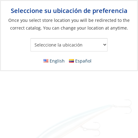
Seleccione su ubicación de preferencia
Your Store:
Once you select store location you will be redirected to the
correct catalog. You can change your location at anytime.
Catálogo
»
Pesca
»
Señuelos
»
Señuelos de cuerpo duro
Lure, Walleye Deep Trolling Plug 4-3/4″
5/8oz Chrome/Blue
English
Español