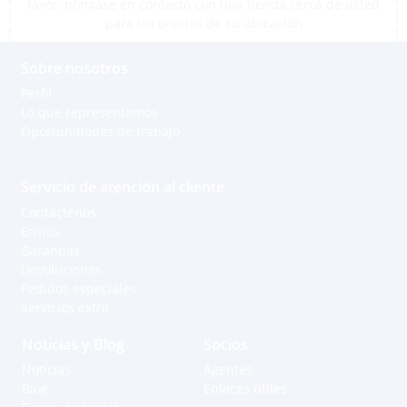
favor, póngase en contacto con una tienda cerca de usted
para los precios de su ubicación
Sobre nosotros
Perfil
Lo que representamos
Oportunidades de trabajo
Servicio de atención al cliente
Contáctenos
Envíos
Garantías
Devoluciones
Pedidos especiales
Servicios extra
Noticias y Blog
Socios
Noticias
Agentes
Blog
Enlaces útiles