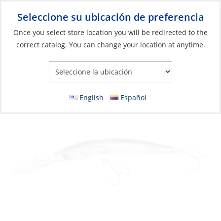
Seleccione su ubicación de preferencia
Your Store:
Once you select store location you will be redirected to the
correct catalog. You can change your location at anytime.
Catálogo
»
Pesca
»
Señuelos
»
Señuelos de cuerpo duro
Lure, Crystal 3D Minnow 6″ 1-3/8oz
Silver/Black
English
Español