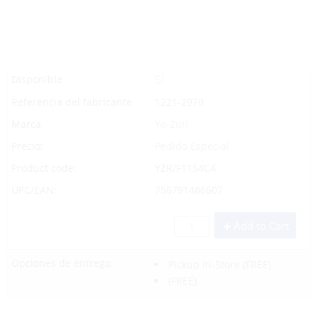
Sí
Disponible
Referencia del fabricante
1221-2970
Marca
Yo-Zuri
Precio:
Pedido Especial
Product code:
YZR/F1154C4
UPC/EAN:
756791486607
Add to Cart
Opciones de entrega:
Pickup In-Store
(FREE)
(FREE)