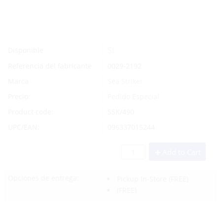
Sí
Disponible
Referencia del fabricante
0029-2192
Marca
Sea Striker
Precio:
Pedido Especial
Product code:
SSK/490
UPC/EAN:
096337015244
Add to Cart
Opciones de entrega:
Pickup In-Store
(FREE)
(FREE)