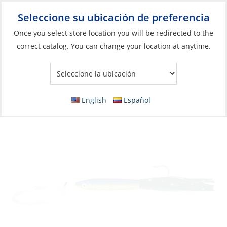
Seleccione su ubicación de preferencia
Your Store:
Once you select store location you will be redirected to the
correct catalog. You can change your location at anytime.
Catálogo
»
Pesca
»
Señuelos
»
Señuelos de cuerpo duro
Cedar Plug, 4″ Rigged Natural
English
Español