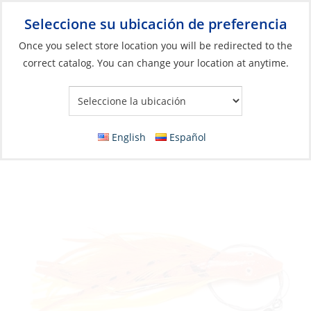
Seleccione su ubicación de preferencia
Your Store:
Once you select store location you will be redirected to the
correct catalog. You can change your location at anytime.
Catálogo
»
Pesca
»
Señuelos
»
Señuelos con faldón
Dolphin Rig 5-1/2″ 1oz Squirrel Fish Orange
English
Español