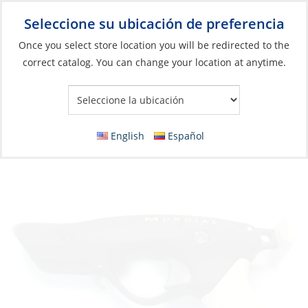
Seleccione su ubicación de preferencia
Your Store:
Once you select store location you will be redirected to the
correct catalog. You can change your location at anytime.
Catálogo
»
Pesca
»
Pesca con arpón
»
Piezas y accesorios para
arpones
Kit, Mundial Handle for Elite Speargun
English
Español