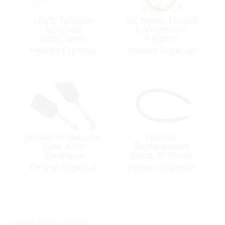
Shaft, Tahitian
Kit, Nylon Thread
Notched
Competition
OD:6.5mm
1.60mm
Length:150cm
Pedido Especial
Pedido Especial
Jointed Wishbone,
Circular
Type A for
Replacement
Speargun
Band, Ø:16mm
Length:69 for
Pedido Especial
Pedido Especial
110cm Gun
<< volver a los productos