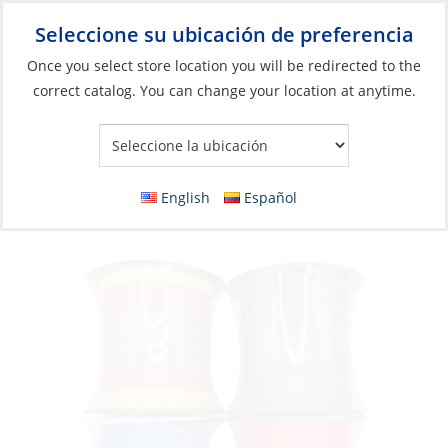
Seleccione su ubicación de preferencia
Your Store:
Once you select store location you will be redirected to the
correct catalog. You can change your location at anytime.
Catálogo
»
Pesca
»
Línea de pesca
»
Línea trenzada
Braid, Saltco 60lb 300m Blue
English
Español