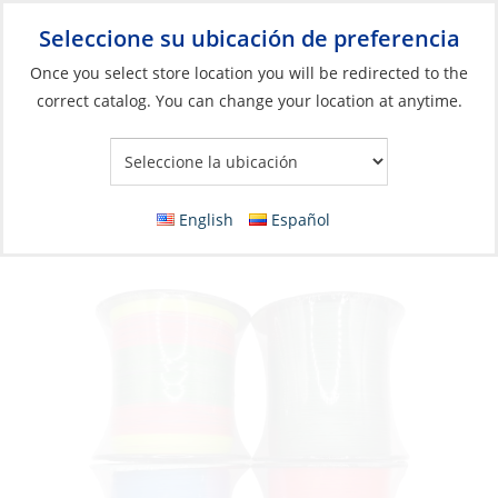
Seleccione su ubicación de preferencia
Your Store:
Once you select store location you will be redirected to the
correct catalog. You can change your location at anytime.
Catálogo
»
Pesca
»
Línea de pesca
»
Línea trenzada
Braid, Saltco 40lb 150m Pink
English
Español