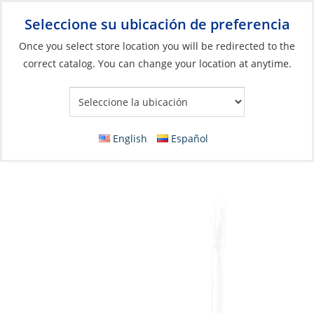
Seleccione su ubicación de preferencia
Your Store:
Once you select store location you will be redirected to the
correct catalog. You can change your location at anytime.
Catálogo
»
Pesca
»
Anzuelos y accesorios para terminales
»
Ganchos
Hook, Kirby Sea Guard Sz8 Plain 4X Stronger
English
Español
Pk12