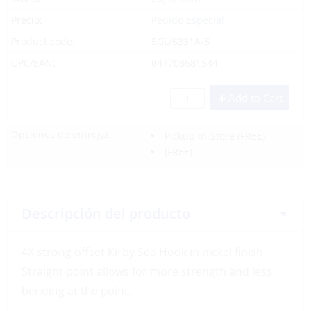
Precio:
Pedido Especial
Product code:
EGL/6331A-8
UPC/EAN:
047708681544
Add to Cart
Opciones de entrega:
Pickup In-Store
(FREE)
(FREE)
Descripción del producto
4X strong offset Kirby Sea Hook in nickel finish.
Straight point allows for more strength and less
bending at the point.