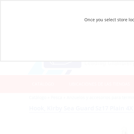
Once you select store loc
CATÁLOGO
UBICACIONES DE LAS TIENDAS
Catálogo
»
Pesca
»
Anzuelos y accesorios para termi
Hook, Kirby Sea Guard Sz17 Plain 4X