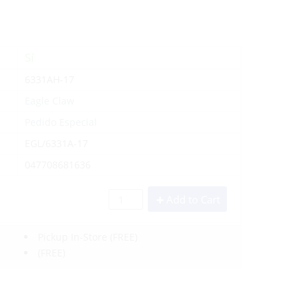
Sí
6331AH-17
Eagle Claw
Pedido Especial
EGL/6331A-17
047708681636
Add to Cart
Pickup In-Store
(FREE)
(FREE)