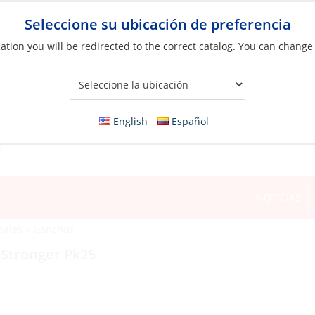
Seleccione su ubicación de preferencia
ation you will be redirected to the correct catalog. You can change
Your Store:
English
Español
NOTICIAS
nales
»
Ganchos
 Stronger Pk25