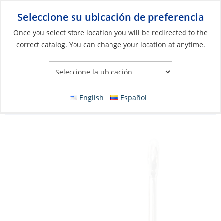
Seleccione su ubicación de preferencia
Your Store:
Once you select store location you will be redirected to the
correct catalog. You can change your location at anytime.
Catálogo
»
Pesca
»
Anzuelos y accesorios para terminales
»
Ganchos
Hook, Kirby Sea Guard Sz16 Plain 4X
English
Español
Stronger Pk25