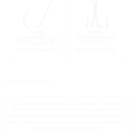
Hook,
Hook,
Southern&Tuna
O’Shaughnessy
7/0 Ring Eye Sht
Double 5/0
Barb Stainless
Stainless Steel 10
Pedido Especial
Pedido Especial
Steel 10/PK
Pack
<< volver a los productos
*Los precios mostrados son precios exentos de impuestos
de San Martín, los precios de las tiendas pueden variar
como resultado de los costos de envío y los impuestos, por
favor, póngase en contacto con una tienda cerca de usted
para los precios de su ubicación