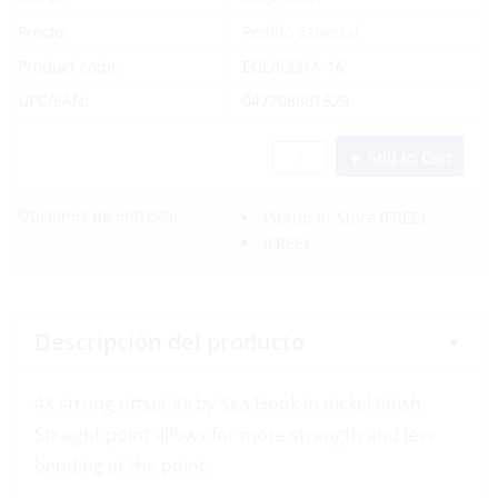
Precio:
Pedido Especial
Product code:
EGL/6331A-16
UPC/EAN:
047708681629
Add to Cart
Opciones de entrega:
Pickup In-Store
(FREE)
(FREE)
Descripción del producto
4X strong offset Kirby Sea Hook in nickel finish.
Straight point allows for more strength and less
bending at the point.