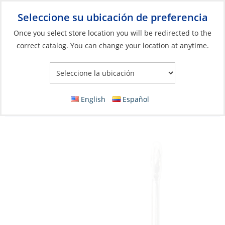
Seleccione su ubicación de preferencia
Your Store:
Once you select store location you will be redirected to the
correct catalog. You can change your location at anytime.
Catálogo
»
Pesca
»
Anzuelos y accesorios para terminales
»
Ganchos
Hook, Kirby Sea Guard Sz15 Plain 4X
English
Español
Stronger Pk25