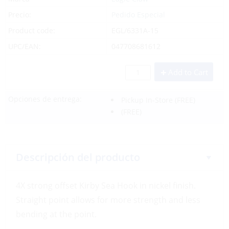
Precio:
Pedido Especial
Product code:
EGL/6331A-15
UPC/EAN:
047708681612
Add to Cart
Opciones de entrega:
Pickup In-Store
(FREE)
(FREE)
Descripción del producto
4X strong offset Kirby Sea Hook in nickel finish.
Straight point allows for more strength and less
bending at the point.