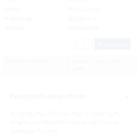
Precio:
Pedido Especial
Product code:
EGL/6331A-11
UPC/EAN:
047708681575
Add to Cart
Opciones de entrega:
Pickup In-Store
(FREE)
(FREE)
Descripción del producto
4X strong offset Kirby Sea Hook in nickel finish.
Straight point allows for more strength and less
bending at the point.