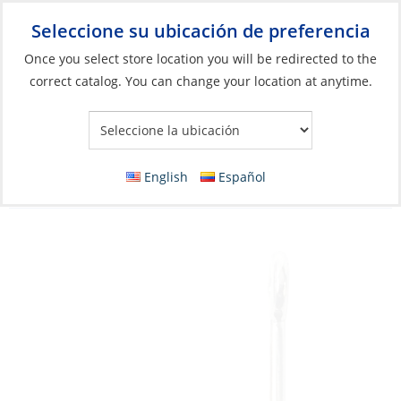
Seleccione su ubicación de preferencia
Your Store:
Once you select store location you will be redirected to the
correct catalog. You can change your location at anytime.
Catálogo
»
Pesca
»
Anzuelos y accesorios para terminales
»
Ganchos
Hook, Kirby Sea Guard Sz11 Plain 4X
English
Español
Stronger Pk16