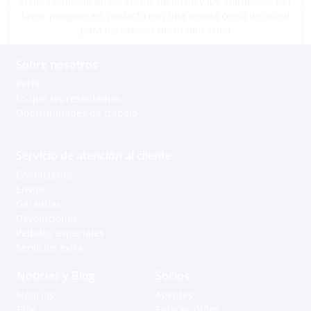
como resultado de los costos de envío y los impuestos, por
favor, póngase en contacto con una tienda cerca de usted
para los precios de su ubicación
Sobre nosotros
Perfil
Lo que representamos
Oportunidades de trabajo
Servicio de atención al cliente
Contáctenos
Envíos
Garantías
Devoluciones
Pedidos especiales
Servicios extra
Noticias y Blog
Socios
Noticias
Agentes
Blog
Enlaces útiles