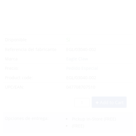
Sí
Disponible
Referencia del fabricante
EGL/03040-002
Marca
Eagle Claw
Precio:
Pedido Especial
Product code:
EGL/03040-002
UPC/EAN:
047708707510
Add to Cart
Opciones de entrega:
Pickup In-Store
(FREE)
(FREE)