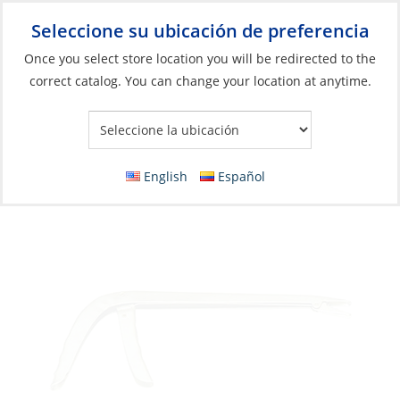
Seleccione su ubicación de preferencia
Your Store:
Once you select store location you will be redirected to the
correct catalog. You can change your location at anytime.
Catálogo
»
Pesca
»
Accesorios
»
Herramientas
Hook Remover, Pistol Grip Chrome Plated
English
Español