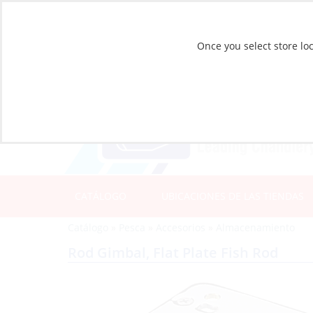
Once you select store loc
CATÁLOGO
UBICACIONES DE LAS TIENDAS
Catálogo
»
Pesca
»
Accesorios
»
Almacenamiento
Rod Gimbal, Flat Plate Fish Rod