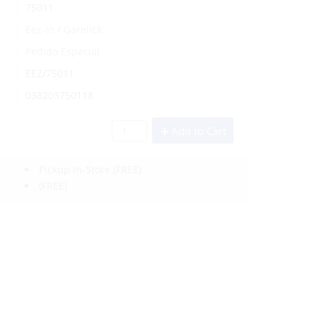
75011
Eez-In / Garelick
Pedido Especial
EEZ/75011
038203750118
Add to Cart
Pickup In-Store
(FREE)
(FREE)