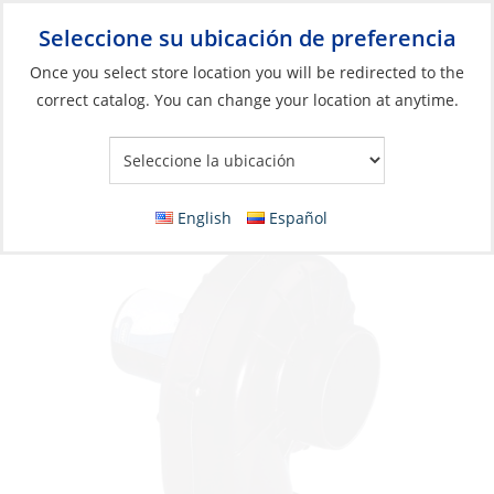
Seleccione su ubicación de preferencia
Your Store:
Once you select store location you will be redirected to the
correct catalog. You can change your location at anytime.
Catálogo
»
Motores
»
Sala de máquinas
»
Sopladores
Blower, Flange Mount 3″ 12V 150ftÂ³/min
English
Español