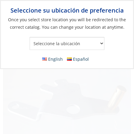
Seleccione su ubicación de preferencia
Your Store:
Once you select store location you will be redirected to the
correct catalog. You can change your location at anytime.
Catálogo
»
Motores
»
Piezas y accesorios para motores fuera de
borda
»
Piezas para motores fuera de borda
Arm, Starter Lock
English
Español