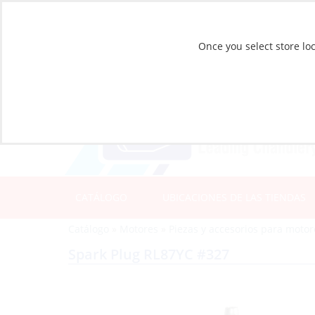
Once you select store loc
CATÁLOGO
UBICACIONES DE LAS TIENDAS
Catálogo
»
Motores
»
Piezas y accesorios para moto
Spark Plug RL87YC #327