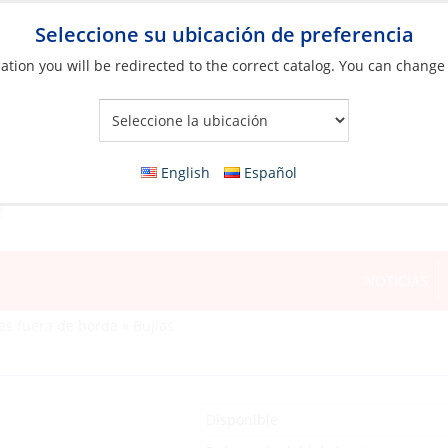
Seleccione su ubicación de preferencia
ation you will be redirected to the correct catalog. You can change
Your Store:
English
Español
NOTICIAS
res fuera de borda
»
Bujías
Disponible