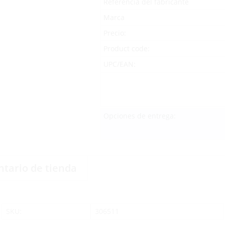
Referencia del fabricante
Marca
Precio:
Product code:
UPC/EAN:
Opciones de entrega:
ntario de tienda
SKU:
306511