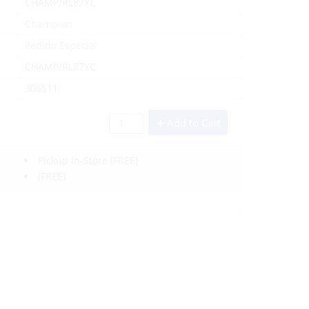
CHAMP/RL87YC
Champion
Pedido Especial
CHAMP/RL87YC
306511
Add to Cart
Pickup In-Store
(FREE)
(FREE)