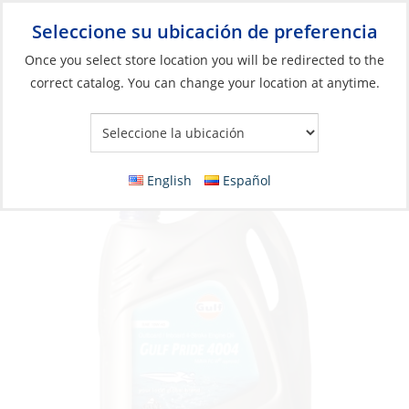
Seleccione su ubicación de preferencia
Your Store:
Once you select store location you will be redirected to the
correct catalog. You can change your location at anytime.
Catálogo
»
Motores
»
Mantenimiento del motor
»
Lubricación
Motor Oil, SAE:10W-40 FC-W Pride-4004 1Lt
English
Español