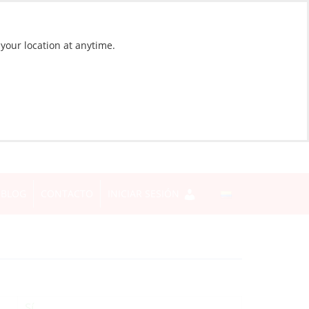
 your location at anytime.
BLOG
CONTACTO
INICIAR SESIÓN
Sí