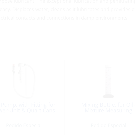
pose lubricant. The exceptional lubrication and penetratin
d easy. Displaces water, cleans as it lubricates and provides
ectrical contacts and connections in damp environments.
 Pump, with Fitting for
Mixing Bottle, for Oil
wer-Unit & Quart Cans
Mixture Measuring
Pedido Especial
Pedido Especial