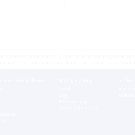
e impuestos de San Martín, los precios de las tiendas pueden varia
r, póngase en contacto con una tienda cerca de usted para los pre
e atención al cliente
Noticias y Blog
Socios
s
Noticias
Agentes
Blog
Enlaces 
Bonos de regalo
es
Boletín informativo
peciales
xtra