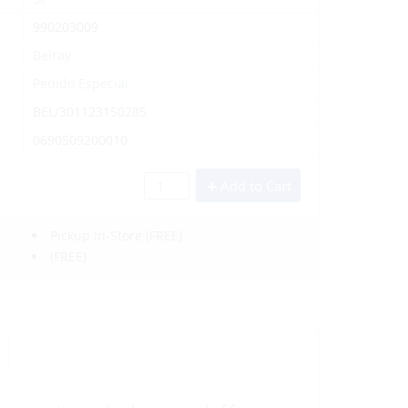
990203009
Belray
Pedido Especial
BEL/301123150285
0690509200010
Add to Cart
Pickup In-Store
(FREE)
(FREE)