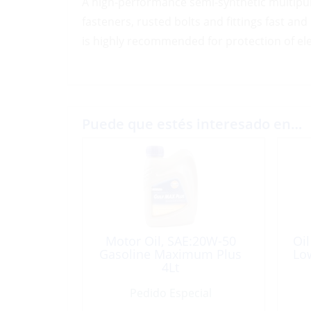
A high-performance semi-synthetic multipur
fasteners, rusted bolts and fittings fast an
is highly recommended for protection of el
Puede que estés interesado en…
Motor Oil, SAE:20W-50
Oil
Gasoline Maximum Plus
Lo
4Lt
Pedido Especial