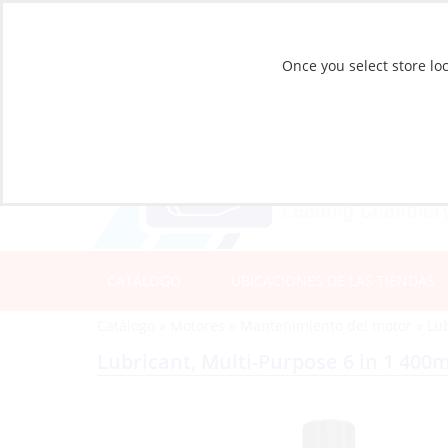
Once you select store loc
CATÁLOGO
UBICACIONES DE LAS TIENDAS
Catálogo
»
Motores
»
Mantenimiento del motor
»
Lu
Lubricant, Multi-Purpose 6 in 1 400m