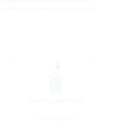
g properties make the removal of frozen
 excellent rust protection. USDA H2 rated and
-
Gear Oil, Hypoid 90 Qt
Pedido Especial