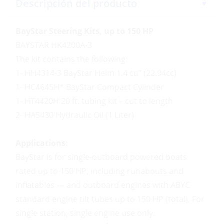
Descripción del producto
BayStar Steering Kits, up to 150 HP
BAYSTAR HK4200A-3
The kit contains the following:
1- HH4314-3
BayStar Helm 1.4 cu” (22.94cc)
1- HC4645H*
BayStar Compact Cylinder
1- HT4420H
20 ft. tubing kit – cut to length
2- HA5430
Hydraulic Oil (1 Liter)
Applications:
BayStar is for single-outboard powered boats
rated up to 150 HP, including runabouts and
inflatables — and outboard engines with ABYC
standard engine tilt tubes up to 150 HP (total). For
single station, single engine use only.