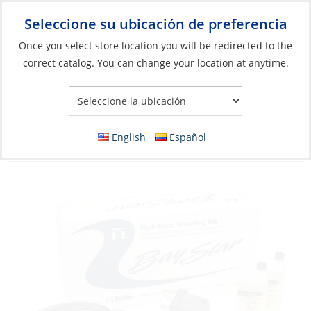
Seleccione su ubicación de preferencia
Your Store:
Once you select store location you will be redirected to the
correct catalog. You can change your location at anytime.
Catálogo
»
Motores
»
Aparejo del motor y control del barco
»
Dirección
Discontinued: Steering Kit, Hydro Maximum
English
Español
150hp with 2Hoses:20′ Baystar