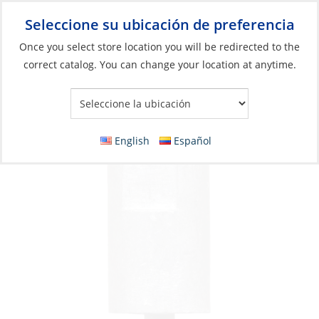
Seleccione su ubicación de preferencia
Your Store:
Once you select store location you will be redirected to the
correct catalog. You can change your location at anytime.
Catálogo
»
Motores
»
Ánodos
»
Zinc
Anode, Volvo Diesel No 2 Zinc
English
Español