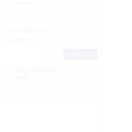
CM821629A
Martyr
Pedido Especial
CAM/CM821629CA
628309115463
Add to Cart
Pickup In-Store
(FREE)
(FREE)