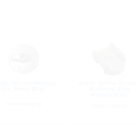
ode, Mercury Mercruis
Anode, Gimbal-Housi
Zinc Round Ø3.62
Aluminum Alloy
AlphaIGen:I&II
Pedido Especial
Pedido Especial