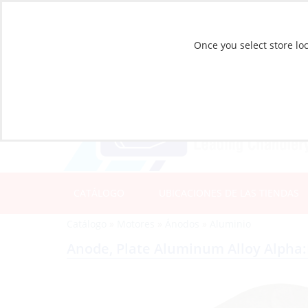
Once you select store loc
CATÁLOGO
UBICACIONES DE LAS TIENDAS
Catálogo
»
Motores
»
Ánodos
»
Aluminio
Anode, Plate Aluminum Alloy Alpha:I